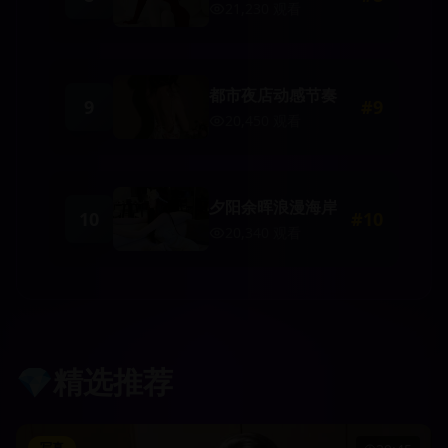
21,230
观看
都市夜店动感节奏
9
#
9
20,450
观看
夕阳余晖浪漫海岸
10
#
10
20,340
观看
💎
精选推荐
写真