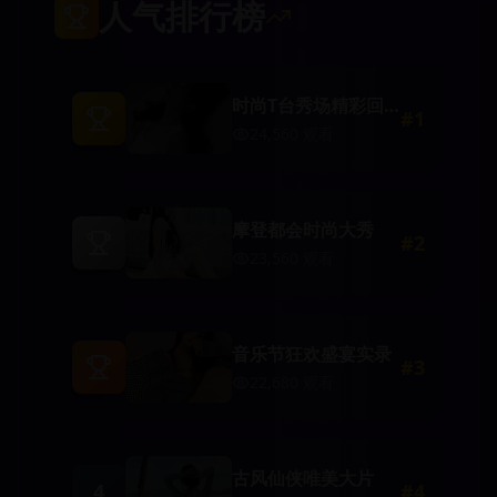
人气排行榜
时尚T台秀场精彩回
#
1
顾
24,560
观看
摩登都会时尚大秀
#
2
23,560
观看
音乐节狂欢盛宴实录
#
3
22,680
观看
古风仙侠唯美大片
4
#
4