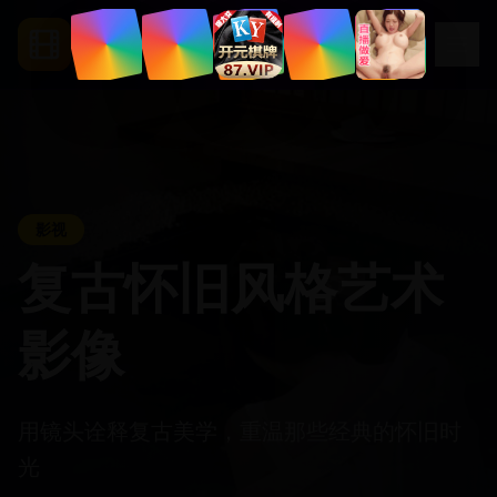
.
tv
ccc5
影视
复古怀旧风格艺术
影像
用镜头诠释复古美学，重温那些经典的怀旧时
光