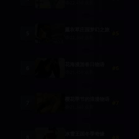
22,450
观看
薰衣草庄园梦幻之旅
5
#
5
22,340
观看
花海漫游春日物语
6
#
6
21,450
观看
樱花季节的浪漫物语
7
#
7
21,340
观看
冰雪王国冬季奇缘
8
#
8