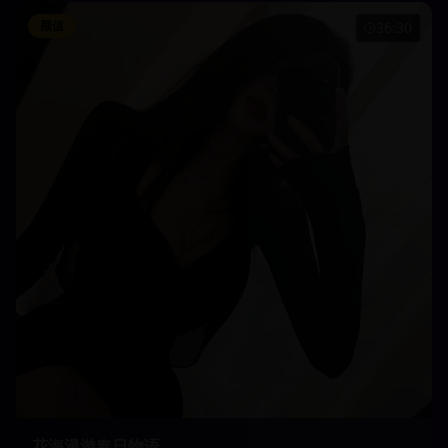
颜值
36:30
花海漫游春日物语