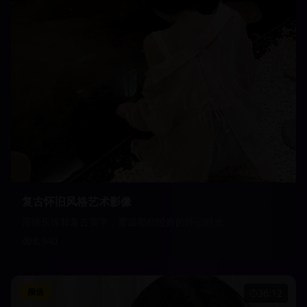
复古怀旧风格艺术影像
用镜头诠释复古美学，重温那些经典的怀旧时光
8,940
颜值
36:12