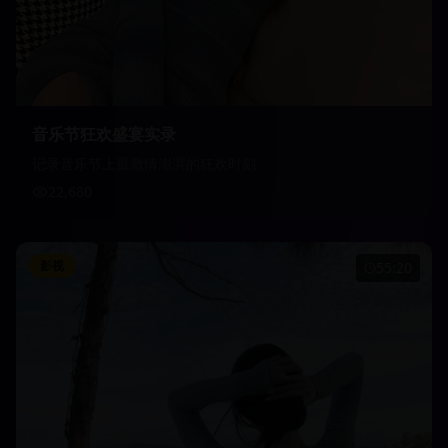
音乐节狂欢盛宴实录
记录音乐节上最激情澎湃的狂欢时刻
22,680
影视
55:20