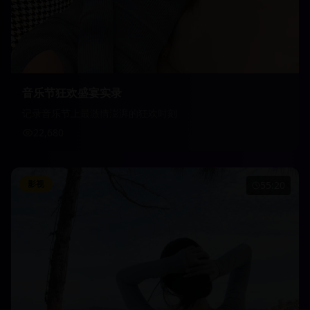
音乐节狂欢盛宴实录
记录音乐节上最激情澎湃的狂欢时刻
22,680
影视
55:20