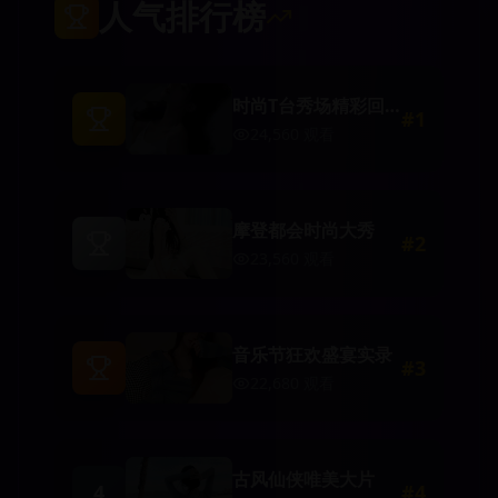
人气排行榜
时尚T台秀场精彩回
#
1
顾
24,560
观看
摩登都会时尚大秀
#
2
23,560
观看
音乐节狂欢盛宴实录
#
3
22,680
观看
古风仙侠唯美大片
4
#
4