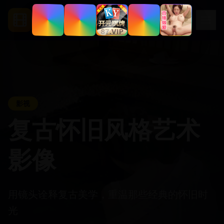
.
com
ccc5
影视
复古怀旧风格艺术
影像
用镜头诠释复古美学，重温那些经典的怀旧时
光