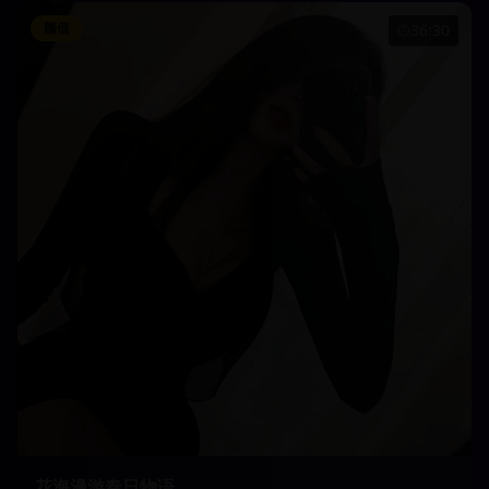
颜值
36:30
花海漫游春日物语