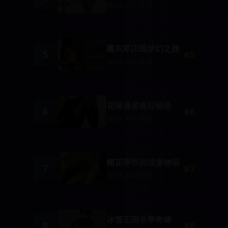
22,450
观看
薰衣草庄园梦幻之旅
5
#
5
22,340
观看
花海漫游春日物语
6
#
6
21,450
观看
樱花季节的浪漫物语
7
#
7
21,340
观看
冰雪王国冬季奇缘
8
#
8