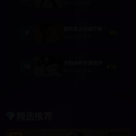
21,230
观看
都市夜店动感节奏
9
#
9
20,450
观看
夕阳余晖浪漫海岸
10
#
10
20,340
观看
💎
精选推荐
写真