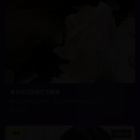
复古怀旧风格艺术影像
用镜头诠释复古美学，重温那些经典的怀旧时光
8,940
颜值
36:12