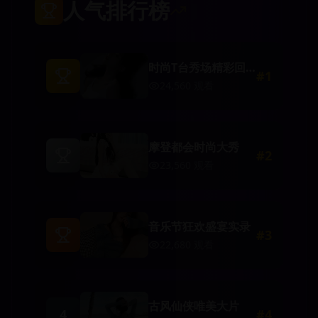
人气排行榜
时尚T台秀场精彩回
#
1
顾
24,560
观看
摩登都会时尚大秀
#
2
23,560
观看
音乐节狂欢盛宴实录
#
3
22,680
观看
古风仙侠唯美大片
4
#
4