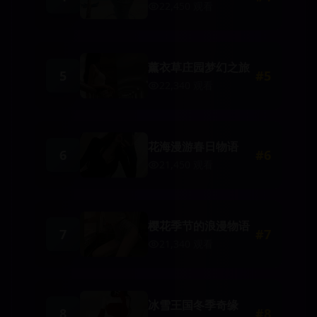
22,450
观看
薰衣草庄园梦幻之旅
5
#
5
22,340
观看
花海漫游春日物语
6
#
6
21,450
观看
樱花季节的浪漫物语
7
#
7
21,340
观看
冰雪王国冬季奇缘
8
#
8