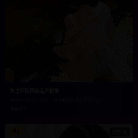
复古怀旧风格艺术影像
用镜头诠释复古美学，重温那些经典的怀旧时光
8,940
颜值
36:12