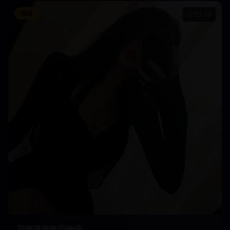
颜值
36:30
花海漫游春日物语