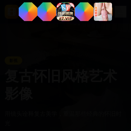
.
tv
ccc5
影视
复古怀旧风格艺术
影像
用镜头诠释复古美学，重温那些经典的怀旧时
光