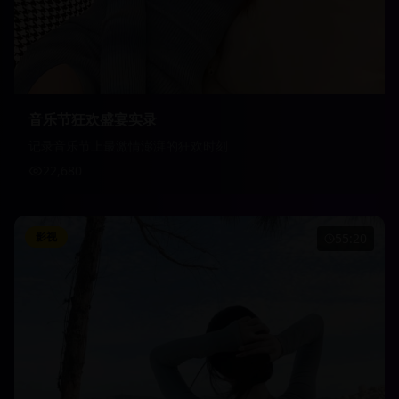
音乐节狂欢盛宴实录
记录音乐节上最激情澎湃的狂欢时刻
22,680
影视
55:20