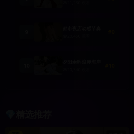
21,230
观看
都市夜店动感节奏
9
#
9
20,450
观看
夕阳余晖浪漫海岸
10
#
10
20,340
观看
💎
精选推荐
写真