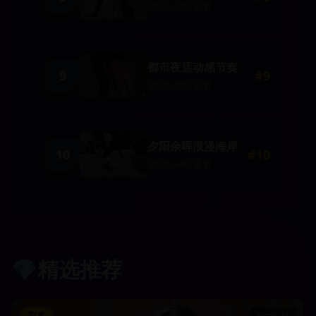
21,230
观看
都市夜店动感节奏
9
#
9
20,450
观看
夕阳余晖浪漫海岸
10
#
10
20,340
观看
💎
精选推荐
写真