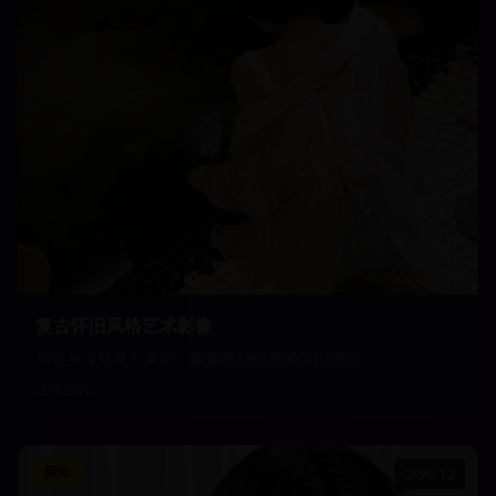
复古怀旧风格艺术影像
用镜头诠释复古美学，重温那些经典的怀旧时光
8,940
颜值
36:12