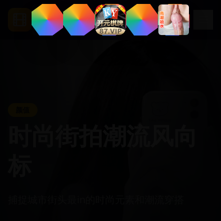
.
app
ccc5
颜值
时尚街拍潮流风向
标
捕捉城市街头最in的时尚元素和潮流穿搭