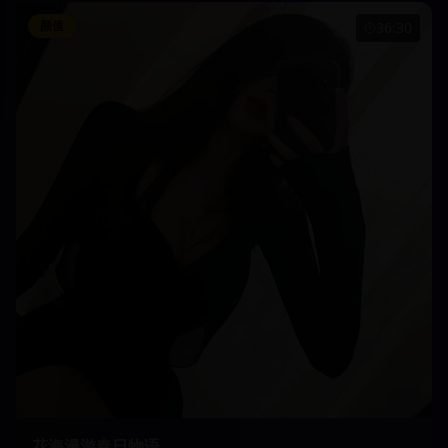
颜值
36:30
花海漫游春日物语