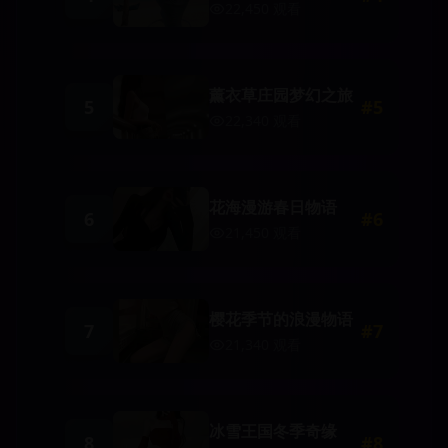
22,450
观看
薰衣草庄园梦幻之旅
5
#
5
22,340
观看
花海漫游春日物语
6
#
6
21,450
观看
樱花季节的浪漫物语
7
#
7
21,340
观看
冰雪王国冬季奇缘
8
#
8