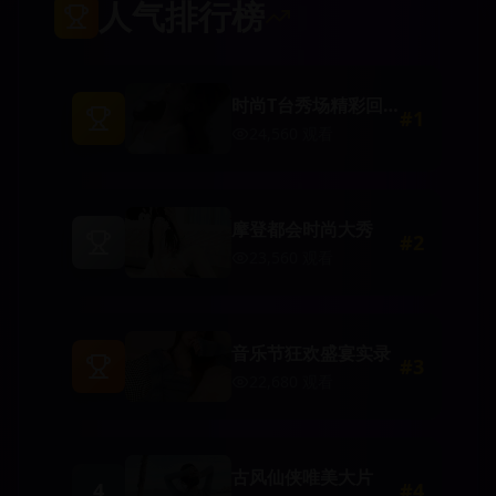
人气排行榜
时尚T台秀场精彩回
#
1
顾
24,560
观看
摩登都会时尚大秀
#
2
23,560
观看
音乐节狂欢盛宴实录
#
3
22,680
观看
古风仙侠唯美大片
4
#
4