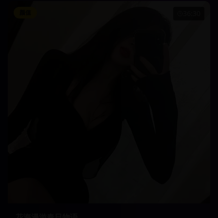
颜值
36:30
花海漫游春日物语