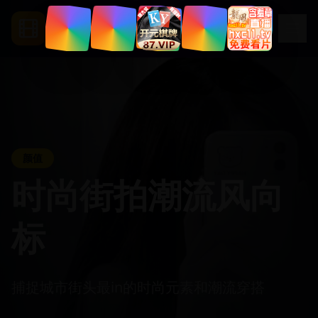
.
com
ccc5
颜值
时尚街拍潮流风向
标
捕捉城市街头最in的时尚元素和潮流穿搭