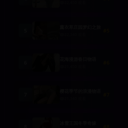
22,450
观看
薰衣草庄园梦幻之旅
5
#
5
22,340
观看
花海漫游春日物语
6
#
6
21,450
观看
樱花季节的浪漫物语
7
#
7
21,340
观看
冰雪王国冬季奇缘
8
#
8