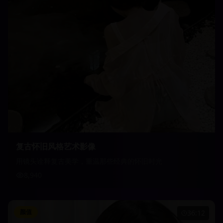
复古怀旧风格艺术影像
用镜头诠释复古美学，重温那些经典的怀旧时光
8,940
颜值
36:12