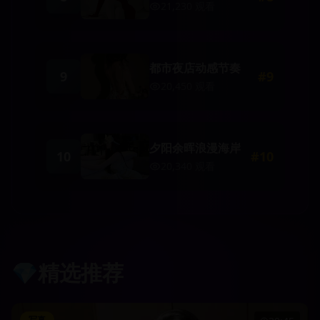
21,230
观看
都市夜店动感节奏
9
#
9
20,450
观看
夕阳余晖浪漫海岸
10
#
10
20,340
观看
💎
精选推荐
写真