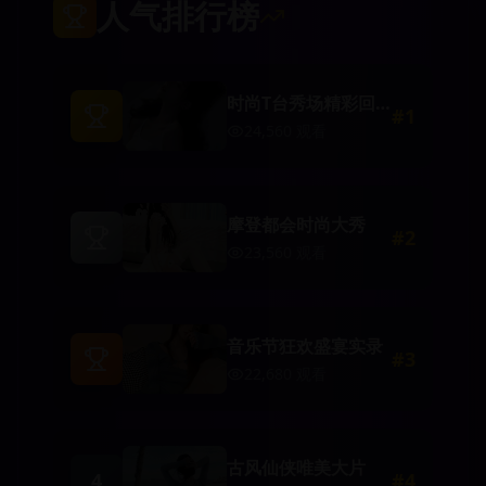
人气排行榜
时尚T台秀场精彩回
#
1
顾
24,560
观看
摩登都会时尚大秀
#
2
23,560
观看
音乐节狂欢盛宴实录
#
3
22,680
观看
古风仙侠唯美大片
4
#
4