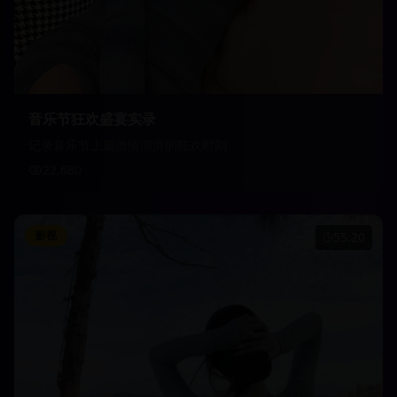
音乐节狂欢盛宴实录
记录音乐节上最激情澎湃的狂欢时刻
22,680
影视
55:20